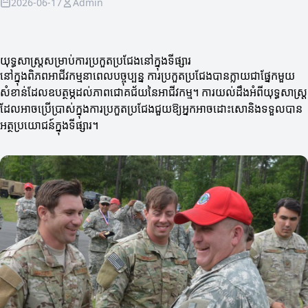
2026-06-17
Admin
យុទ្ធសាស្ត្រសម្រាប់ការប្រកួតប្រជែងនៅក្នុងទីផ្សារ
នៅក្នុងពិភពអាជីវកម្មនាពេលបច្ចុប្បន្ន ការប្រកួតប្រជែងបានក្លាយជាផ្នែកមួយ
សំខាន់ដែលឧបត្ថម្ភដល់ភាពជោគជ័យនៃអាជីវកម្ម។ ការយល់ដឹងអំពីយុទ្ធសាស្ត្រ
ដែលអាចប្រើប្រាស់ក្នុងការប្រកួតប្រជែងជួយឱ្យអ្នកអាចដោះសោនិងទទួលបាន
អត្ថប្រយោជន៍ក្នុងទីផ្សារ។