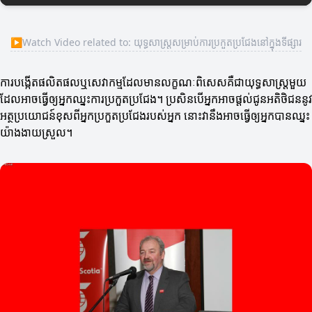
▶
Watch Video related to: យុទ្ធសាស្ត្រសម្រាប់ការប្រកួតប្រជែងនៅក្នុងទីផ្សារ
ការបង្កើតផលិតផលឬសេវាកម្មដែលមានលក្ខណៈពិសេសគឺជា​យុទ្ធសាស្ត្រមួយ
ដែលអាចធ្វើឲ្យអ្នកឈ្នះការប្រកួតប្រជែង។ ប្រសិនបើអ្នកអាចផ្តល់ជូនអតិថិជននូវ
អត្ថប្រយោជន៍ខុសពីអ្នកប្រកួតប្រជែងរបស់អ្នក នោះវានឹងអាចធ្វើឲ្យអ្នកបានឈ្នះ
យ៉ាងងាយស្រួល។