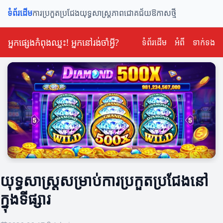
ទំព័រដើម
ការប្រកួតប្រជែង
យុទ្ធសាស្ត្រ
ភាពជោគជ័យ
ឱកាសថ្មី
អ្នកផ្សេងកំពុងឈ្នះ! អ្នកនៅរង់ចាំអ្វី?
ទំព័រដើម
អំពី
ទាក់ទង
យុទ្ធសាស្ត្រសម្រាប់ការប្រកួតប្រជែងនៅ
ក្នុងទីផ្សារ