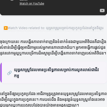
▶
Watch Video related to: យុទ្ធសាស្ត្រសម្រាប់ការប្រកួតប្រជែងនៅក្នុងទីផ្សារ
ចុងក្រោយនេះ ការបង្កើនភាពទាក់ទាញនិងទំនាក់ទំនងជាមួយអតិថិជនគឺជារឿង
សំខាន់ដើម្បីធ្វើឲ្យអាជីវកម្មរបស់អ្នកមានភាពជោគជ័យ។ អ្នកអាចធ្វើការផ្តល់ជូន
នូវសេវាកម្មល្អឬការបម្រើការដ៏អស្ចារ្យដើម្បីបង្កើនភាពទាក់ទាញរបស់អតិថិជន។
យុទ្ធសាស្ត្រដែលមានប្រសិទ្ធភាពសម្រាប់ការលូតលាស់ជាជីវ
🔗
កម្ម
នៅក្នុងទីផ្សារប្រកួតប្រជែង អាជីវកម្មគួរត្រូវមានយុទ្ធសាស្ត្រដែលមានប្រសិទ្ធភាព
ដើម្បីឈ្នះក្នុងការប្រកួតនេះ។ ការយល់ដឹង និងអនុវត្តន៍យុទ្ធសាស្ត្រទាំងនេះអាច
ជួយអ្នកឈ្នះការប្រកួតប្រជែងបានយ៉ាងមានអត្តសញ្ញាណ។