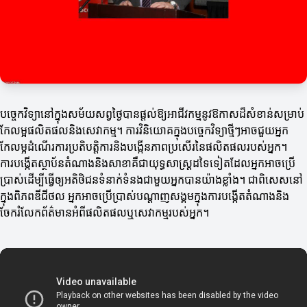
បច្ចេកវិទ្យានៅក្នុងសម័យសព្វថ្ងៃបានផ្តល់ឱ្យអាជីវកម្មនូវឱកាសដ៏សំខាន់សម្រាប់
កែលម្អផលិតផលនិងសេវាកម្ម។ ការវិនិយោគក្នុងបច្ចេកវិទ្យាថ្មីៗអាចជួយអ្នក
កែលម្អដំណើរការប្រតិបត្តិការនិងបង្កើនភាពប្រសើរនៃផលិតផលរបស់អ្នក។
ការបង្កើតស្ថាប័នតំណាងនិងសាខាគឺជាយុទ្ធសាស្ត្រដទៃទៀតដែលអ្នកអាចប្រើ
ប្រាស់ដើម្បីធ្វើឲ្យអតិថិជនទំនាក់ទំនងជាមួយអ្នកបានយ៉ាងខ្លាំង។ ជាពិសេសនៅ
ក្នុងពិភពឌីជីថល អ្នកអាចប្រើប្រាស់បណ្តាញសង្គមក្នុងការបង្កើតតំណាងនិង
ចែករំលែកព័ត៌មានអំពីផលិតផលឬសេវាកម្មរបស់អ្នក។