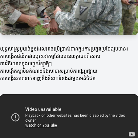
យុទ្ធសាស្ត្រមួយចំនួនដែលអាចប្រើប្រាស់បានក្នុងការប្រកួតប្រជែងរួមមាន៖
ការបង្កើតផលិតផលឬសេវាកម្មដែលមានលក្ខណៈពិសេស
ការវិនិយោគក្នុងបច្ចេកវិទ្យាថ្មីៗ
ការបង្កើតស្ថាប័នតំណាងនិងសាខាសម្រាប់ការផ្សព្វផ្សាយ
ការបង្កើនភាពទាក់ទាញនិងទំនាក់ទំនងជាមួយអតិថិជន