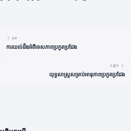
មុន
ការយល់ដឹងអំពីទេសភាពប្រកួតប្រជែង
បន្ទាប់
យុទ្ធសាស្ត្រសម្រាប់អានុភាពប្រកួតប្រជែង