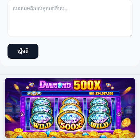
ផ្ញើមតិ