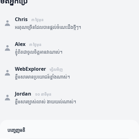
មតិអ្នកប្រើ
Chris
៣ ថ្ងៃមុន
អរគុណច្រើនដែលបានផ្តល់ចំណេះដឹងថ្មីៗ។
Alex
៣ ថ្ងៃមុន
ខ្ញុំពិតជាចូលចិត្តអានវាណាស់។
WebExplorer
ម្សិលមិញ
ខ្លឹមសារមានប្រយោជន៍ខ្លាំងណាស់។
Jordan
១០ នាទីមុន
ខ្លឹមសារច្បាស់លាស់ ងាយយល់ណាស់។
បញ្ចេញមតិ