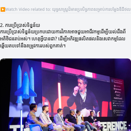
▶
Watch Video related to: យុទ្ធសាស្ត្រដ៏មានប្រសិទ្ធភាពសម្រាប់ការបម្លែងឌីជីថល
2. ការប្រើប្រាស់ទិន្នន័យ
ការប្រើប្រាស់ទិន្នន័យប្រកបដោយការវិភាគអាចជួយអាជីវកម្មដើម្បីយល់ដឹងពី
អតិថិជនរាប់អស់។ ហេតុអ្វីបានជា? ដើម្បីអភិវឌ្ឍផលិតផលនិងសេវាកម្មដែល
ឆ្លើយតបទៅនឹងតម្រូវការរបស់ពួកគាត់។