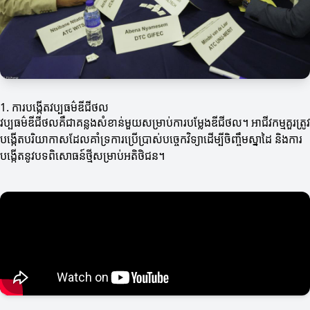
1. ការបង្កើតវប្បធម៌ឌីជីថល
វប្បធម៌ឌីជីថលគឺជាគន្លងសំខាន់មួយសម្រាប់ការបម្លែងឌីជីថល។ អាជីវកម្មគួរត្រូវ
បង្កើតបរិយាកាសដែលគាំទ្រការប្រើប្រាស់បច្ចេកវិទ្យាដើម្បីចិញ្ចឹមស្នាដៃ និងការ
បង្កើតនូវបទពិសោធន៍ថ្មីសម្រាប់អតិថិជន។