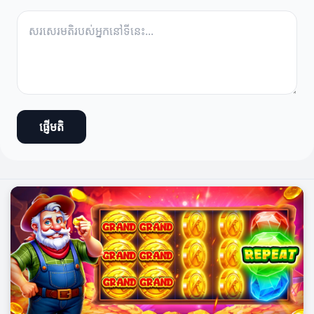
ផ្ញើមតិ