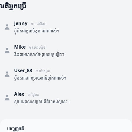
មតិអ្នកប្រើ
Jenny
១០ នាទីមុន
ខ្ញុំពិតជាចូលចិត្តអានវាណាស់។
Mike
មុននេះបន្តិច
នឹងតាមដានរាល់អត្ថបទបន្តទៀត។
User_88
២ ម៉ោងមុន
ខ្លឹមសារមានប្រយោជន៍ខ្លាំងណាស់។
Alex
៣ ថ្ងៃមុន
សូមអរគុណសម្រាប់ព័ត៌មានដ៏ល្អនេះ។
បញ្ចេញមតិ