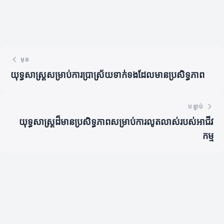
មុន
យុទ្ធសាស្ត្រសម្រាប់ការប្រាស្រ័យទាក់ទងដែលមានប្រសិទ្ធភាព
បន្ទាប់
យុទ្ធសាស្ត្រដ៏មានប្រសិទ្ធភាពសម្រាប់ការលូតលាស់របស់អាជីវ
កម្ម