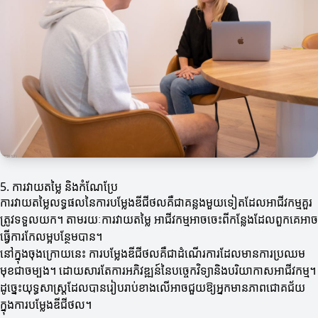
5. ការវាយតម្លៃ និងកំណែប្រែ
ការវាយតម្លៃលទ្ធផលនៃការបម្លែងឌីជីថលគឺជាគន្លងមួយទៀតដែលអាជីវកម្មគួរ
ត្រូវទទួលយក។ តាមរយៈការវាយតម្លៃ អាជីវកម្មអាចចេះពីកន្លែងដែលពួកគេអាច
ធ្វើការកែលម្អបន្ថែមបាន។
នៅក្នុងចុងក្រោយនេះ ការបម្លែងឌីជីថលគឺជាដំណើរការដែលមានការប្រឈម
មុខជាចម្បង។ ដោយសារតែការអភិវឌ្ឍន៍នៃបច្ចេកវិទ្យានិងបរិយាកាសអាជីវកម្ម។
ដូច្នេះយុទ្ធសាស្ត្រដែលបានរៀបរាប់ខាងលើអាចជួយឱ្យអ្នកមានភាពជោគជ័យ
ក្នុងការបម្លែងឌីជីថល។