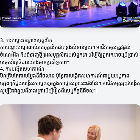
3. ការបណ្តុះបណ្តាលបុគ្គលិក
ការ​បណ្តុះបណ្តាល​សំរាប់​បុគ្គលិក​ជា​គន្លង​សំខាន់មួយ។ អាជីវកម្មគួរត្រូវផ្តល់
ចំណេះដឹង និងជំនាញថ្មីៗដល់បុគ្គលិករបស់ពួកគេ ដើម្បីឱ្យពួកគេអាចប្រើប្រាស់
បច្ចេកវិទ្យាថ្មីបានយ៉ាងមានប្រសិទ្ធភាព។
4. ការបង្កើតសហការណ៍
មិនត្រឹមតែការបម្លែងឌីជីថលទេ ប៉ុន្តែការបង្កើតសហការណ៍ជាមួយអង្គភាព
ផ្សេងៗក៏ជួយបង្កើនការចូលរួមក្នុងការផ្លាស់ប្តូរនេះផងដែរ។ អាជីវកម្មគួរត្រូវបង្កើត
សូម្បីតែជំនួយពីខាងក្រៅដើម្បីរៀនពីសេដ្ឋកិច្ចឌីជីថល។