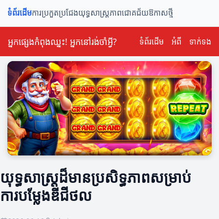
ទំព័រដើម
ការប្រកួតប្រជែង
យុទ្ធសាស្ត្រ
ភាពជោគជ័យ
ឱកាសថ្មី
អ្នកផ្សេងកំពុងឈ្នះ! អ្នកនៅរង់ចាំអ្វី?
ទំព័រដើម
អំពី
ទាក់ទង
យុទ្ធសាស្ត្រដ៏មានប្រសិទ្ធភាពសម្រាប់
ការបម្លែងឌីជីថល