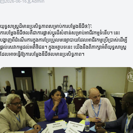
2026-06-16
Admin
យុទ្ធសាស្ត្រដ៏មានប្រសិទ្ធភាពសម្រាប់ការបម្លែងឌីជីថ尔
ការបម្លែងឌីជីថលគឺជាការផ្លាស់ប្តូរដ៏សំខាន់សម្រាប់អាជីវកម្មទំនើប។ នេះ
បង្ហាញពីដំណើរការក្នុងការប្រែប្រួលមធ្យោបាយដែលអាជីវកម្មប្រើប្រាស់ដើម្បី
ផ្តល់សេវាកម្មដល់អតិថិជន។ ក្នុងអត្ថបទនេះ យើងនឹងពិភាក្សាអំពីយុទ្ធសាស្ត្រ
ដែលអាចធ្វើឱ្យការបម្លែងឌីជីថលមានប្រសិទ្ធភាព។