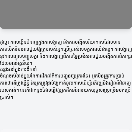
ដូច្នេះ ការបង្កើនជំនាញក្នុងការបង្ហាញ និងការបង្កើតបរិយាកាសដែលមាន
ភាពបើកចំហអាចជួយឱ្យក្រុមរបស់អ្នកប្រើប្រាស់សមត្ថភាពយ៉ាងល្អ។ ការបង្ហាញ
នូវការបញ្ចូលបញ្ចូលគ្នា និងការបង្ហាញពីភាពច្នៃប្រឌិតអាចជួយបង្កើតការពិភាក្សា
ដែលមានអត្ថន័យ។
គន្លងនៅក្នុងការដឹកនាំ
ចំណុចសំខាន់មួយនៃការដឹកនាំគឺការបញ្ជូនឱ្យអ្នកដទៃ៖ អ្នកមិនត្រូវការប្រាប់
គាត់ថាតើត្រូវធ្វើអ្វី តែអ្នកត្រូវផ្តល់ឱ្យគាត់នូវឱកាសដើម្បីអភិវឌ្ឍនិងរៀនពីជំនាញ
របស់គាត់។ នេះគឺជាគន្លងដែលធ្វើឱ្យអ្នកដឹកនាំអាចយកយុទ្ធសាស្ត្រច្រើនមកប្រើ
ប្រាស់។