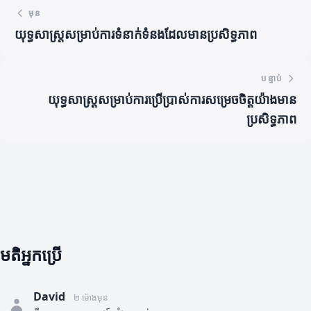
មុន
យុទ្ធសាស្ត្រសម្រាប់ការទំនាក់ទំនងដែលមានប្រសិទ្ធភាព
បន្ទាប់
យុទ្ធសាស្ត្រសម្រាប់ការប្រើប្រាស់ការសម្រេចចិត្តយ៉ាងមាន
ប្រសិទ្ធភាព
មតិអ្នកប្រើ
David
២ ម៉ោងមុន