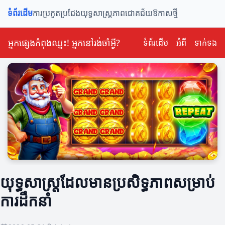
ទំព័រដើម
ការប្រកួតប្រជែង
យុទ្ធសាស្ត្រ
ភាពជោគជ័យ
ឱកាសថ្មី
អ្នកផ្សេងកំពុងឈ្នះ! អ្នកនៅរង់ចាំអ្វី?
ទំព័រដើម
អំពី
ទាក់ទង
យុទ្ធសាស្ត្រដែលមានប្រសិទ្ធភាពសម្រាប់
ការដឹកនាំ