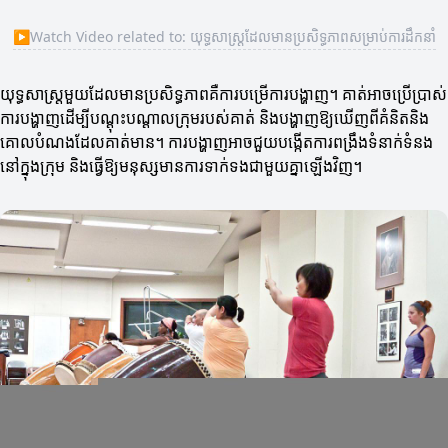
▶
Watch Video related to: យុទ្ធសាស្ត្រដែលមានប្រសិទ្ធភាពសម្រាប់ការដឹកនាំ
យុទ្ធសាស្ត្រមួយដែលមានប្រសិទ្ធភាពគឺការបម្រើការបង្ហាញ។ គាត់អាចប្រើប្រាស់
ការបង្ហាញដើម្បីបណ្ដុះបណ្ដាលក្រុមរបស់គាត់ និងបង្ហាញឱ្យឃើញពីគំនិតនិង
គោលបំណងដែលគាត់មាន។ ការបង្ហាញអាចជួយបង្កើតការពង្រឹងទំនាក់ទំនង
នៅក្នុងក្រុម និងធ្វើឱ្យមនុស្សមានការទាក់ទងជាមួយគ្នាឡើងវិញ។