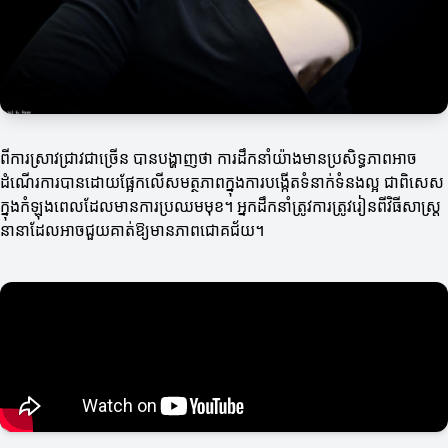
ពីការស្រាវជ្រាវជាច្រើន បានបង្ហាញថា ការដឹកនាំយ៉ាងមានប្រសិទ្ធភាពអាច
ដំណើរការបានដោយផ្អែកលើសមត្ថភាពក្នុងការបង្កើតទំនាក់ទំនងល្អ ជាពិសេស
ក្នុងកំឡុងពេលដែលមានការប្រឈមមុខ។ អ្នកដឹកនាំត្រូវការត្រូវរៀនពីវិធីសាស្ត្រ
នានាដែលអាចជួយគាត់ឱ្យមានភាពជោគជ័យ។