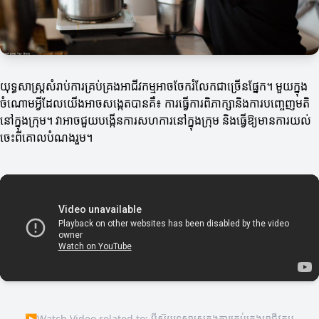
យុទ្ធសាស្ត្រសំរាប់ការគ្រប់គ្រងអាជីវកម្មអាចចែករំលែកជាច្រើនផ្នែក។ មួយក្នុង
ចំណោមអ្វីដែលយើងអាចសង្កេតបានគឺ៖ ការធ្វើការពិភាក្សានិងការបញ្ចេញមតិ
នៅក្នុងក្រុម។ វាអាចជួយបង្កើនការសហការនៅក្នុងក្រុម និងធ្វើឱ្យមានការយល់
ចេះពីគោលបំណងរួម។
▶
Watch Video related to: មីស៊ូយុទ្ធសាស្ត្រក្នុងការគ្រប់គ្រងអាជីវកម្ម