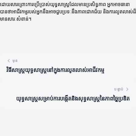
ដោយសារព្រោះការប្រើប្រាស់យុទ្ធសាស្ត្រដែលមានប្រសិទ្ធភាព អ្នកអាចធានា
បានថាអាជីវកម្មរបស់អ្នកនឹងអាចជួបប្រទៈនឹងភាពជោគជ័យ និងការលូតលាស់ដ៏
មានសារៈសំខាន់។
មុន
វិធីសាស្ត្រយុទ្ធសាស្ត្រនៅក្នុងការលូតលាស់អាជីវកម្ម
បន្ទាប់
យុទ្ធសាស្ត្រសម្រាប់ការបង្កើតនិងសុទ្ធសាស្ត្រនៃភាពច្នៃប្រឌិត