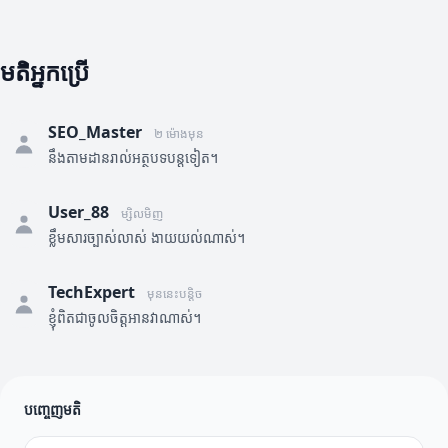
មតិអ្នកប្រើ
SEO_Master
២ ម៉ោងមុន
នឹងតាមដានរាល់អត្ថបទបន្តទៀត។
User_88
ម្សិលមិញ
ខ្លឹមសារច្បាស់លាស់ ងាយយល់ណាស់។
TechExpert
មុននេះបន្តិច
ខ្ញុំពិតជាចូលចិត្តអានវាណាស់។
បញ្ចេញមតិ