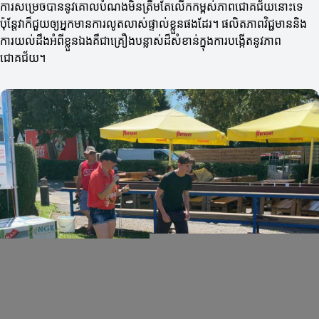
ការសម្រេចបាននូវគោលបំណងមិនត្រឹមតែលើកកម្ពស់ភាពជោគជ័យនោះទេ
ប៉ុន្តែវាក៏ជួយឲ្យអ្នកមានការលូតលាស់ផ្ទាល់ខ្លួនផងដែរ។ ផលិតភាពវិជ្ជមាននិង
ការយល់ដឹងអំពីខ្លួនឯងគឺជាគ្រឿងបន្លាស់ដ៏សំខាន់ក្នុងការបង្កើតនូវភាព
ជោគជ័យ។