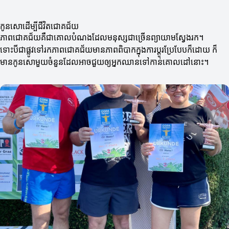
កូនសោដើម្បីជីវិតជោគជ័យ
ភាពជោគជ័យគឺជាគោលបំណងដែលមនុស្សជាច្រើនព្យាយាមស្វែងរក។
ទោះបីជាផ្លូវទៅរកភាពជោគជ័យមានភាពពិបាកក្នុងការប្ដូរប្រែបែបក៏ដោយ ក៏
មានកូនសោមួយចំនួនដែលអាចជួយឲ្យអ្នកឈានទៅកាន់គោលដៅនោះ។