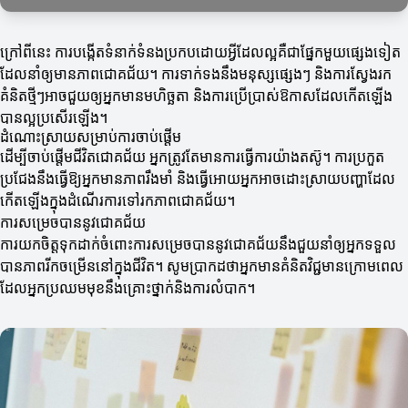
ក្រៅពីនេះ ការបង្កើតទំនាក់ទំនងប្រកបដោយអ្វីដែលល្អគឺជាផ្នែកមួយផ្សេងទៀត
ដែលនាំឲ្យមានភាពជោគជ័យ។ ការទាក់ទងនឹងមនុស្សផ្សេងៗ និងការស្វែងរក
គំនិតថ្មីៗអាចជួយឲ្យអ្នកមានមហិច្ឆតា និងការប្រើប្រាស់ឱកាសដែលកើតឡើង
បានល្អប្រសើរឡើង។
ដំណោះស្រាយសម្រាប់ការចាប់ផ្តើម
ដើម្បីចាប់ផ្តើមជីវិតជោគជ័យ អ្នកត្រូវតែមានការធ្វើការយ៉ាងតស៊ូ។ ការប្រកួត
ប្រជែងនឹងធ្វើឱ្យអ្នកមានភាពរឹងមាំ និងធ្វើអោយអ្នកអាចដោះស្រាយបញ្ហាដែល
កើតឡើងក្នុងដំណើរការទៅរកភាពជោគជ័យ។
ការសម្រេចបាននូវជោគជ័យ
ការយកចិត្តទុកដាក់ចំពោះការសម្រេចបាននូវជោគជ័យនឹងជួយនាំឲ្យអ្នកទទួល
បានភាពរីកចម្រើននៅក្នុងជីវិត។ សូមប្រាកដថាអ្នកមានគំនិតវិជ្ជមានក្រោមពេល
ដែលអ្នកប្រឈមមុខនឹងគ្រោះថ្នាក់និងការលំបាក។