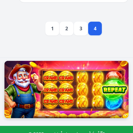
1
2
3
4