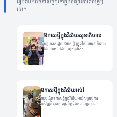
រៀបរាប់អំពីឱកាសថ្មីៗនៅក្នុងទីផ្សារនាពេលថ្មីៗ
នេះ។
ឱកាសថ្មីក្នុងវិស័យសុខាភិបាល
អត្ថបទនេះផ្តល់ឱកាសថ្មីៗក្នុងវិស័យសុខាភិបាល
ដែលអាចទៅដល់មនុស្សជាតិ។
ឱកាសថ្មីក្នុងវិស័យអប់រំ
ការបង្កើតឱកាសថ្មីក្នុងវិស័យអប់រំសម្រាប់ការ
អភិវឌ្ឍន៍សុខភាពផ្លូវចិត្តនិងការប្រើប្រាស់
បច្ចេកវិទ្យា។